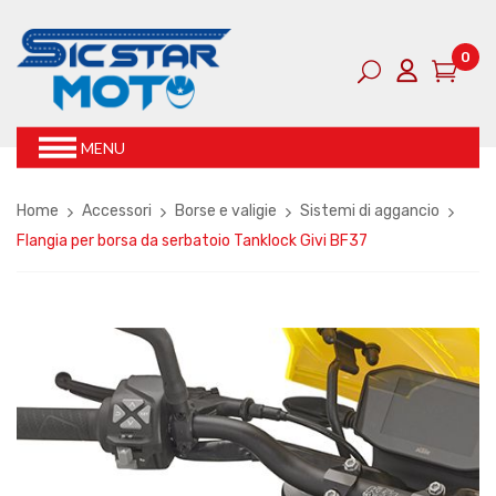
0
MENU
Home
Accessori
Borse e valigie
Sistemi di aggancio
Flangia per borsa da serbatoio Tanklock Givi BF37