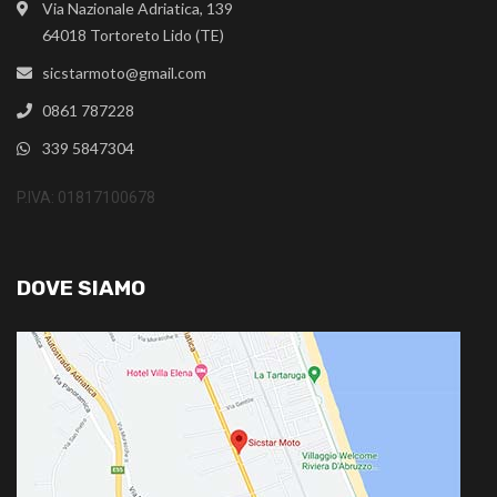
Via Nazionale Adriatica, 139
64018 Tortoreto Lido (TE)
sicstarmoto@gmail.com
0861 787228
339 5847304
P.IVA: 01817100678
DOVE SIAMO