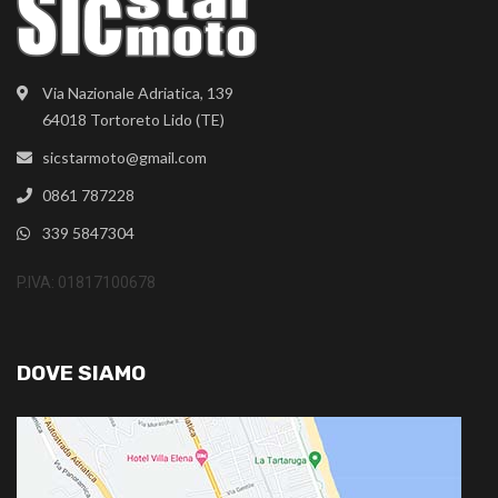
Via Nazionale Adriatica, 139
64018 Tortoreto Lido (TE)
sicstarmoto@gmail.com
0861 787228
339 5847304
P.IVA: 01817100678
DOVE SIAMO