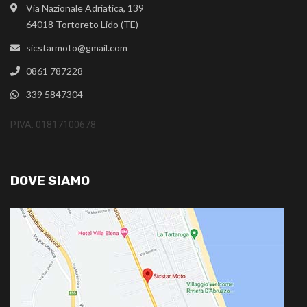
Via Nazionale Adriatica, 139
64018 Tortoreto Lido (TE)
sicstarmoto@gmail.com
0861 787228
339 5847304
P.IVA: 01817100678
DOVE SIAMO