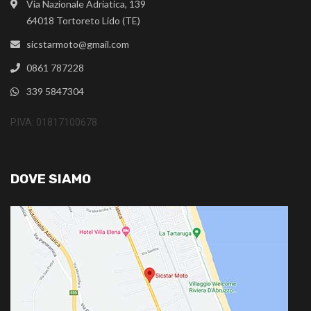
Via Nazionale Adriatica, 139
64018 Tortoreto Lido (TE)
sicstarmoto@gmail.com
0861 787228
339 5847304
P.IVA: 01817100678
DOVE SIAMO