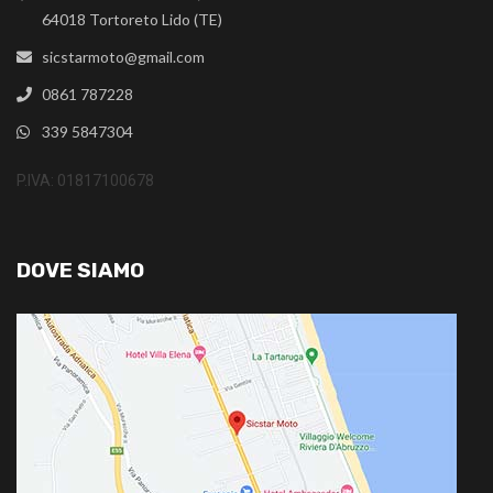
64018 Tortoreto Lido (TE)
sicstarmoto@gmail.com
0861 787228
339 5847304
P.IVA: 01817100678
DOVE SIAMO