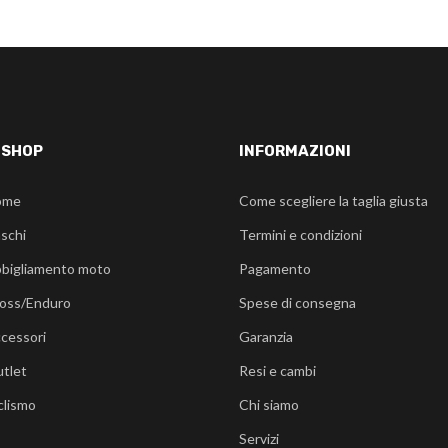
-SHOP
INFORMAZIONI
ome
Come scegliere la taglia giusta
schi
Termini e condizioni
bigliamento moto
Pagamento
oss/Enduro
Spese di consegna
cessori
Garanzia
tlet
Resi e cambi
clismo
Chi siamo
Servizi