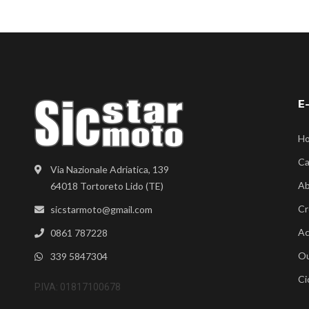
E
H
Ca
Via Nazionale Adriatica, 139
Ab
64018 Tortoreto Lido (TE)
Cr
sicstarmoto@gmail.com
Ac
0861 787228
Ou
339 5847304
Ci
P.IVA: 01817100678