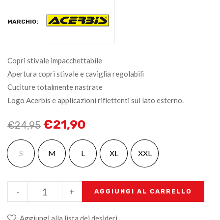
MARCHIO:
Copri stivale impacchettabile
Apertura copri stivale e caviglia regolabili
Cuciture totalmente nastrate
Logo Acerbis e applicazioni riflettenti sul lato esterno.
€
21,90
€
24,95
S
M
L
XL
XXL
-
+
AGGIUNGI AL CARRELLO
Aggiungi alla lista dei desideri