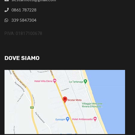
0861 787228
339 5847304
P.IVA: 01817100678
DOVE SIAMO