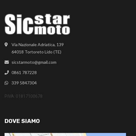
Via Nazionale Adriatica, 139
64018 Tortoreto Lido (TE)
sicstarmoto@gmail.com
0861 787228
339 5847304
P.IVA: 01817100678
DOVE SIAMO