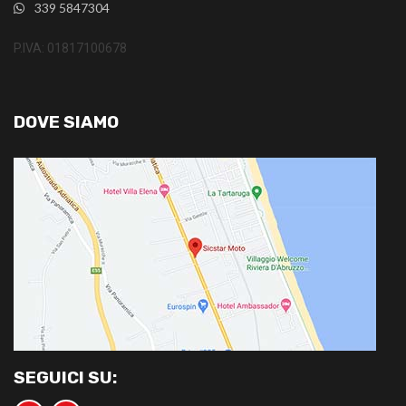
339 5847304
P.IVA: 01817100678
DOVE SIAMO
SEGUICI SU: