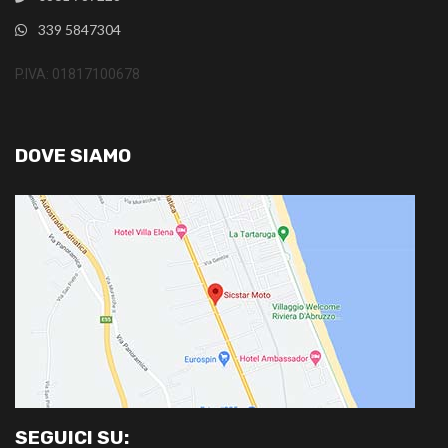
339 5847304
P.IVA: 01817100678
DOVE SIAMO
SEGUICI SU: