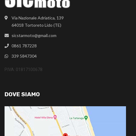
Via Nazionale Adriatica, 139
64018 Tortoreto Lido (TE)
sicstarmoto@gmail.com
0861 787228
339 5847304
P.IVA: 01817100678
DOVE SIAMO