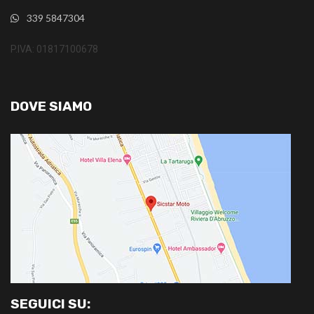
339 5847304
P.IVA: 01817100678
DOVE SIAMO
SEGUICI SU: