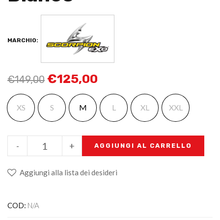
MARCHIO:
€
125,00
€
149,00
XS
S
M
L
XL
XXL
-
+
AGGIUNGI AL CARRELLO
Aggiungi alla lista dei desideri
COD:
N/A