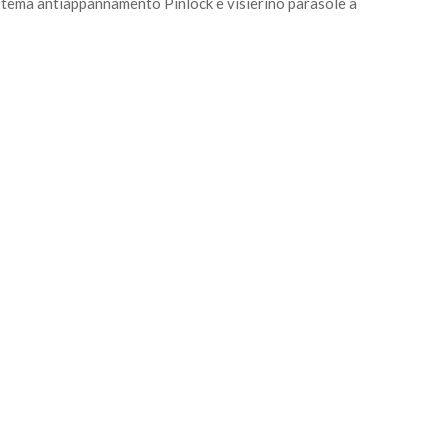
sistema antiappannamento Pinlock e visierino parasole a