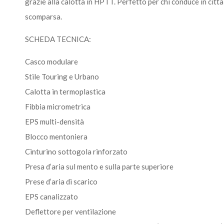
grazie alla calotta in HPTT. Perfetto per chi conduce in cit
scomparsa.
SCHEDA TECNICA:
Casco modulare
Stile Touring e Urbano
Calotta in termoplastica
Fibbia micrometrica
EPS multi-densità
Blocco mentoniera
Cinturino sottogola rinforzato
Presa d’aria sul mento e sulla parte superiore
Prese d’aria di scarico
EPS canalizzato
Deflettore per ventilazione