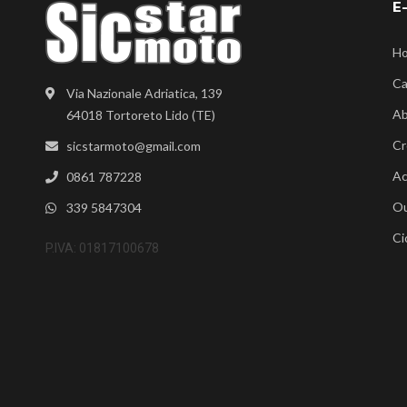
E
H
Ca
Via Nazionale Adriatica, 139
Ab
64018 Tortoreto Lido (TE)
Cr
sicstarmoto@gmail.com
Ac
0861 787228
Ou
339 5847304
Ci
P.IVA: 01817100678