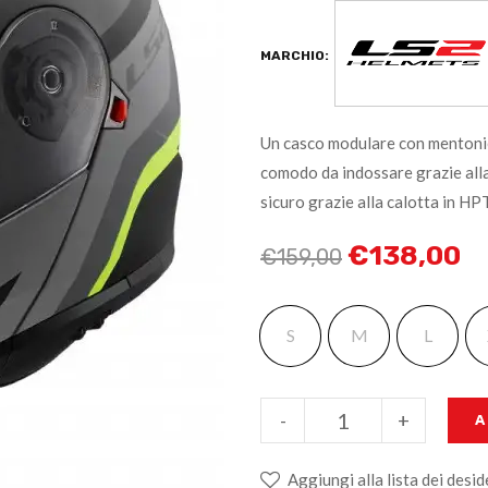
MARCHIO:
Un casco modulare con mentonie
comodo da indossare grazie alla 
sicuro grazie alla calotta in HP
€
138,00
€
159,00
S
M
L
-
+
A
Aggiungi alla lista dei desid