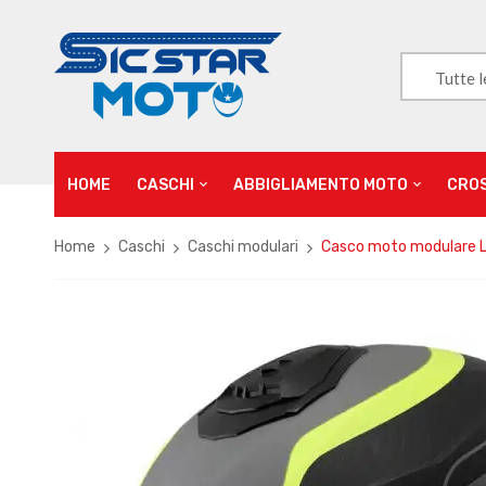
Tutte l
HOME
CASCHI
ABBIGLIAMENTO MOTO
CRO
Home
Caschi
Caschi modulari
Casco moto modulare Ls