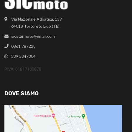
Via Nazionale Adriatica, 139
64018 Tortoreto Lido (TE)
sicstarmoto@gmail.com
0861 787228
339 5847304
P.IVA: 01817100678
DOVE SIAMO