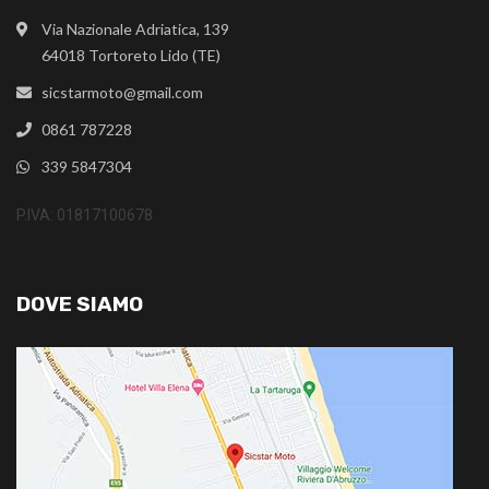
Via Nazionale Adriatica, 139
64018 Tortoreto Lido (TE)
sicstarmoto@gmail.com
0861 787228
339 5847304
P.IVA: 01817100678
DOVE SIAMO