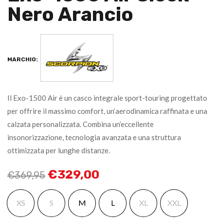
Nero Arancio
MARCHIO:
Il Exo-1500 Air è un casco integrale sport-touring progettato
per offrire il massimo comfort, un’aerodinamica raffinata e una
calzata personalizzata. Combina un’eccellente
insonorizzazione, tecnologia avanzata e una struttura
ottimizzata per lunghe distanze.
€
329,00
€
369,95
XS
S
M
L
XL
XXL