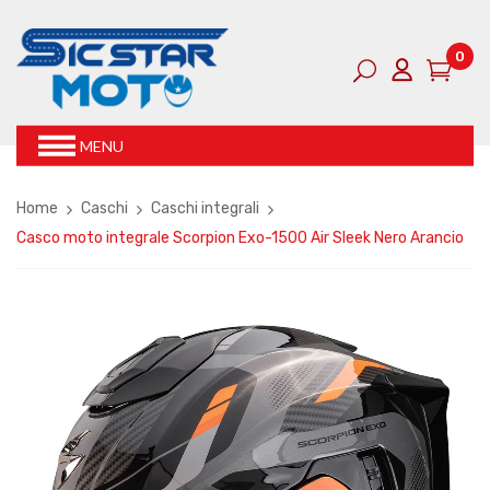
0
MENU
Home
Caschi
Caschi integrali
Casco moto integrale Scorpion Exo-1500 Air Sleek Nero Arancio