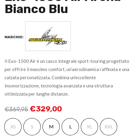
Bianco Blu
MARCHIO:
Il Exo-1500 Air è un casco integrale sport-touring progettato
per offrire il massimo comfort, un’aerodinamica raffinata e una
calzata personalizzata. Combina un’eccellente
insonorizzazione, tecnologia avanzata e una struttura
ottimizzata per lunghe distanze.
€
329,00
€
369,95
XS
S
M
L
XL
XXL