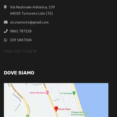
Via Nazionale Adriatica, 139
64018 Tortoreto Lido (TE)
sicstarmoto@gmail.com
0861 787228
339 5847304
P.IVA: 01817100678
DOVE SIAMO