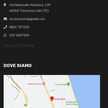
Via Nazionale Adriatica, 139
64018 Tortoreto Lido (TE)
sicstarmoto@gmail.com
0861 787228
339 5847304
P.IVA: 01817100678
DOVE SIAMO