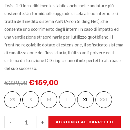
Twist 2.0 incredibilmente stabile anche nelle andature più
sostenute. Un formidabile upgrade si cela al suo interno e si
tratta dell’inedito sistema ASN (Airoh Sliding Net), che
consente uno scorrimento degli interni in caso di impatto ed
una ventilazione straordinaria per l’utilizzo quotidiano. Il
frontino regolabile dotato di estensione, il sofisticato sistema
di canalizzazione dei flussi d’aria, il filtro anti polvere ed il
sistema di ritenzione DD ring creano il mix perfetto alla base
del suo successo.
€
159,00
€
229,00
XS
S
M
L
XL
XXL
-
+
AGGIUNGI AL CARRELLO