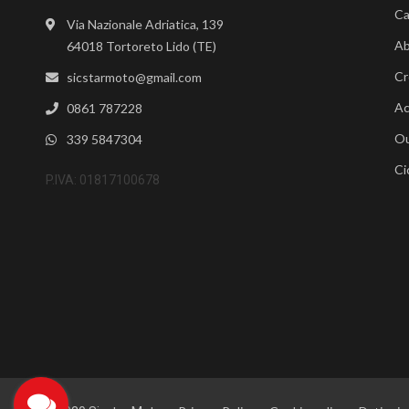
Ca
Via Nazionale Adriatica, 139
Ab
64018 Tortoreto Lido (TE)
Cr
sicstarmoto@gmail.com
Ac
0861 787228
Ou
339 5847304
Ci
P.IVA: 01817100678