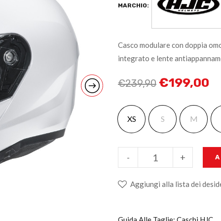
MARCHIO:
Casco modulare con doppia omol
integrato e lente antiappannam
€
199,00
€
239,90
XS
S
M
-
+
A
Aggiungi alla lista dei desid
Guida Alle Taglie: Caschi HJC