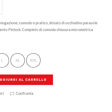
ogazione, comodo e pratico, dotato di occhialino parasole
ento Pinlock. Completo di comoda chiusura micrometrica
L
XL
XXL
GGIUNGI AL CARRELLO
eri
Confronta