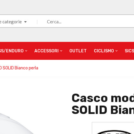
e categorie
SS/ENDURO
ACCESSORI
OUTLET
CICLISMO
SIC
 SOLID Bianco perla
Casco mod
SOLID Bian