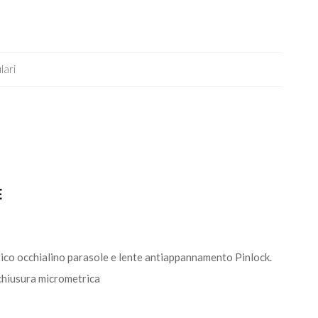
lari
E
ratico occhialino parasole e lente antiappannamento Pinlock.
 chiusura micrometrica