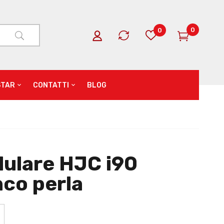
0
0
STAR
CONTATTI
BLOG
ulare HJC i90
co perla