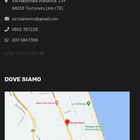
Via Nazionale Adriatica, 139
64018 Tortoreto Lido (TE)
sicstarmoto@gmail.com
0861 787228
339 5847304
P.IVA: 01817100678
DOVE SIAMO