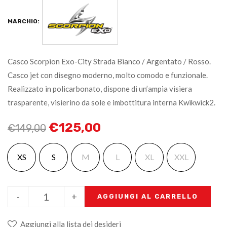
MARCHIO:
Casco Scorpion Exo-City Strada Bianco / Argentato / Rosso.
Casco jet con disegno moderno, molto comodo e funzionale.
Realizzato in policarbonato, dispone di un’ampia visiera
trasparente, visierino da sole e imbottitura interna Kwikwick2.
€
125,00
€
149,00
XS
S
M
L
XL
XXL
-
+
AGGIUNGI AL CARRELLO
Aggiungi alla lista dei desideri