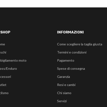
-SHOP
INFORMAZIONI
ome
Come scegliere la taglia giusta
schi
Termini e condizioni
bigliamento moto
Pagamento
oss/Enduro
Spese di consegna
cessori
Garanzia
tlet
Resi e cambi
clismo
Chi siamo
Servizi