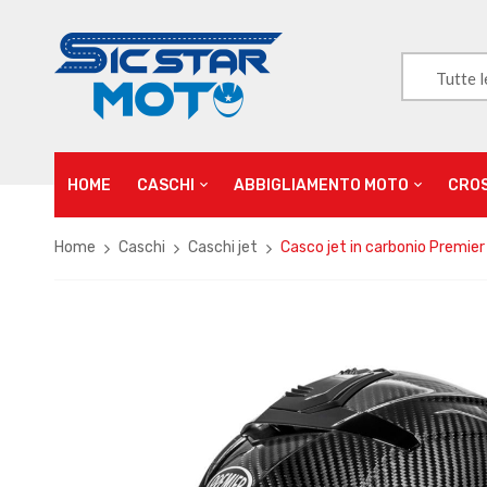
Tutte l
HOME
CASCHI
ABBIGLIAMENTO MOTO
CRO
Home
Caschi
Caschi jet
Casco jet in carbonio Premie