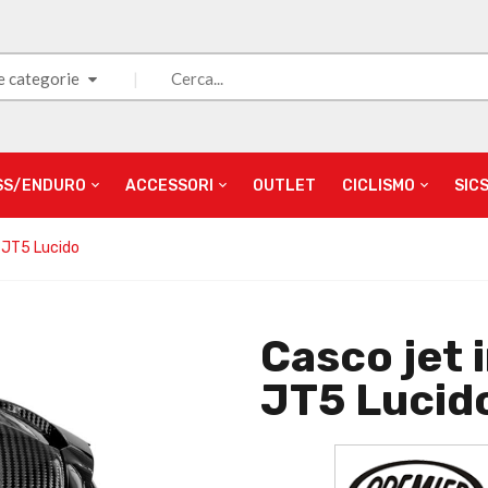
e categorie
SS/ENDURO
ACCESSORI
OUTLET
CICLISMO
SIC
r JT5 Lucido
Casco jet 
JT5 Lucid