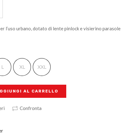
er l’uso urbano, dotato di lente pinlock e visierino parasole
L
XL
XXL
GGIUNGI AL CARRELLO
eri
Confronta
er