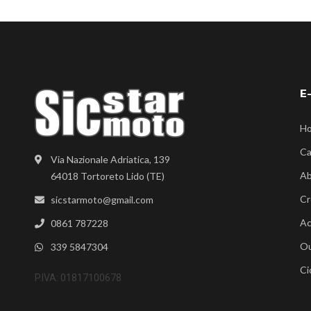
E
H
Ca
Via Nazionale Adriatica, 139
Ab
64018 Tortoreto Lido (TE)
Cr
sicstarmoto@gmail.com
Ac
0861 787228
Ou
339 5847304
Ci
P.IVA: 01817100678