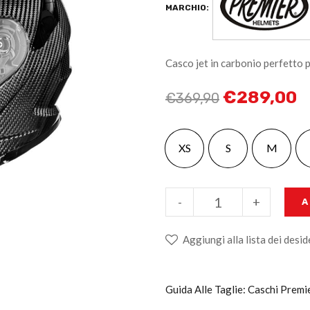
MARCHIO:
Casco jet in carbonio perfetto p
€
289,00
€
369,90
XS
S
M
-
+
A
Aggiungi alla lista dei desid
Guida Alle Taglie: Caschi Premi