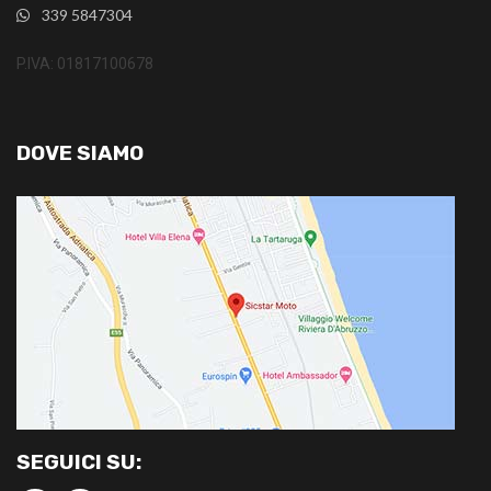
339 5847304
P.IVA: 01817100678
DOVE SIAMO
SEGUICI SU: