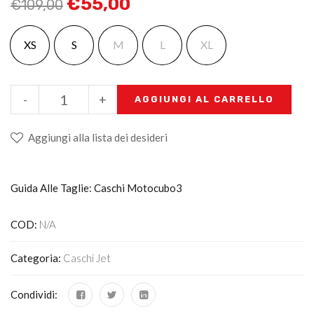
€
55,00
€
109,00
XS
S
M
L
XL
-
+
AGGIUNGI AL CARRELLO
Aggiungi alla lista dei desideri
Guida Alle Taglie: Caschi Motocubo3
COD:
N/A
Categoria:
Caschi Jet
Condividi: