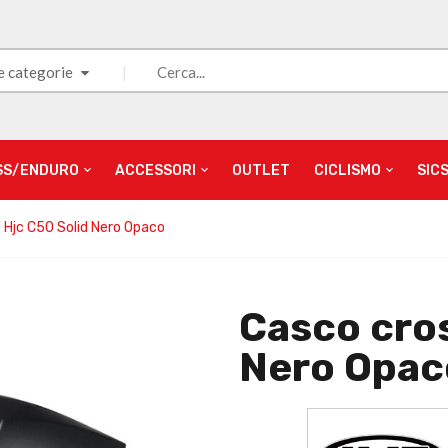
e categorie
SS/ENDURO
ACCESSORI
OUTLET
CICLISMO
SIC
 Hjc C50 Solid Nero Opaco
Casco cros
Nero Opac