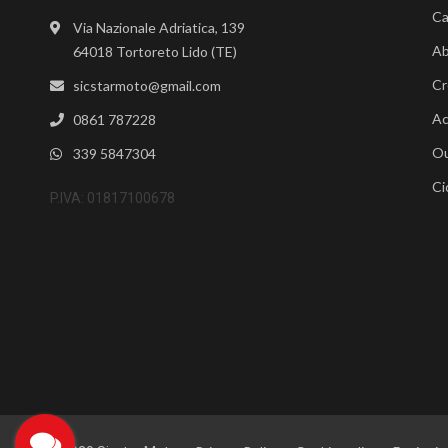
Ca
Via Nazionale Adriatica, 139
Ab
64018 Tortoreto Lido (TE)
Cr
sicstarmoto@gmail.com
Ac
0861 787228
Ou
339 5847304
Ci
P.IVA: 01817100678