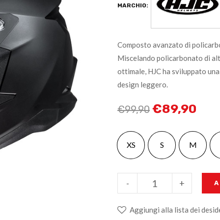
MARCHIO:
Composto avanzato di policarb
Miscelando policarbonato di alta
ottimale, HJC ha sviluppato una 
design leggero.
€
89,90
€
99,90
XS
S
M
-
+
A
Aggiungi alla lista dei desid