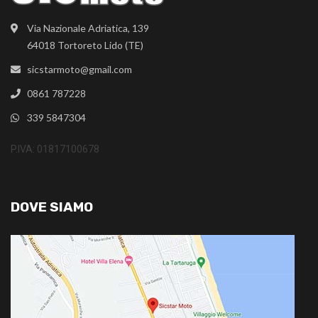
Via Nazionale Adriatica, 139
64018 Tortoreto Lido (TE)
sicstarmoto@gmail.com
0861 787228
339 5847304
P.IVA: 01817100678
DOVE SIAMO