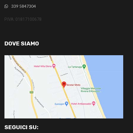
339 5847304
P.IVA: 01817100678
DOVE SIAMO
SEGUICI SU: