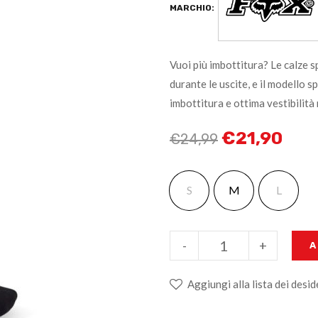
MARCHIO:
Vuoi più imbottitura? Le calze 
durante le uscite, e il modello
imbottitura e ottima vestibilità 
€
21,90
€
24,99
S
M
L
-
+
A
Aggiungi alla lista dei desid