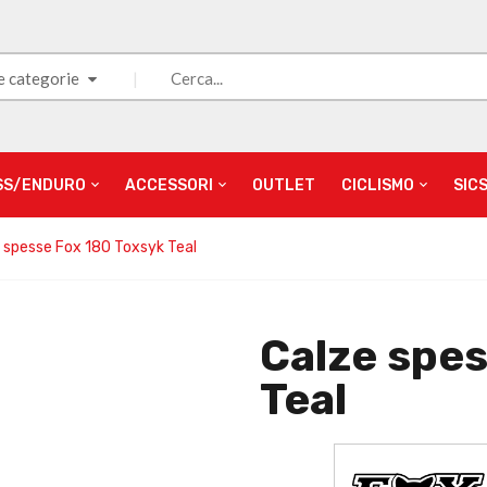
e categorie
SS/ENDURO
ACCESSORI
OUTLET
CICLISMO
SIC
 spesse Fox 180 Toxsyk Teal
Calze spe
Teal