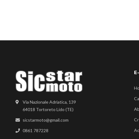
E
H
Ca
Via Nazionale Adriatica, 139
Ab
64018 Tortoreto Lido (TE)
Cr
sicstarmoto@gmail.com
Ac
0861 787228