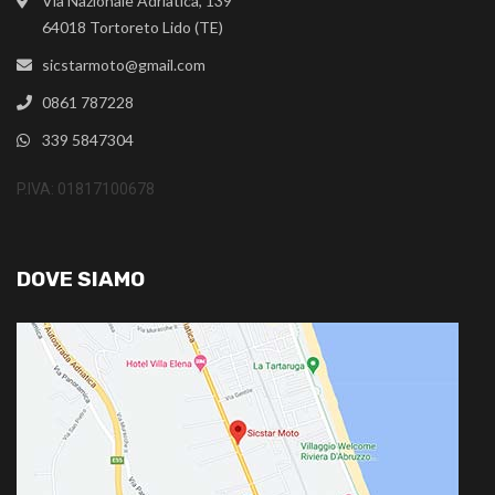
Via Nazionale Adriatica, 139
64018 Tortoreto Lido (TE)
sicstarmoto@gmail.com
0861 787228
339 5847304
P.IVA: 01817100678
DOVE SIAMO