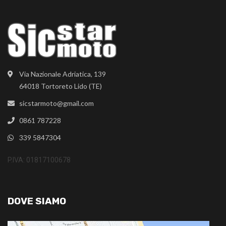
Via Nazionale Adriatica, 139
64018 Tortoreto Lido (TE)
sicstarmoto@gmail.com
0861 787228
339 5847304
P.IVA: 01817100678
DOVE SIAMO