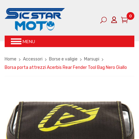
0
MENU
Home
Accessori
Borse e valigie
Marsupi
Borsa porta attrezzi Acerbis Rear Fender Tool Bag Nero Giallo