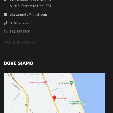
64018 Tortoreto Lido (TE)
sicstarmoto@gmail.com
0861 787228
339 5847304
P.IVA: 01817100678
DOVE SIAMO