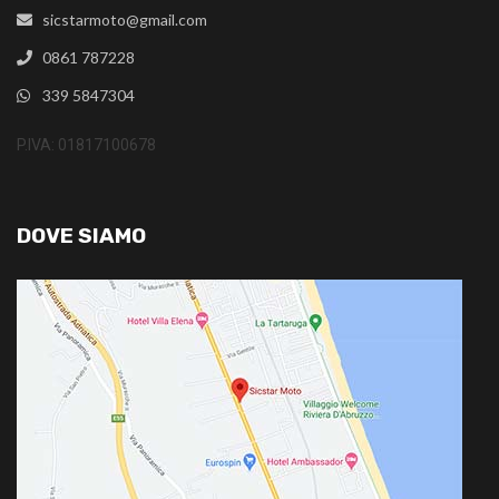
sicstarmoto@gmail.com
0861 787228
339 5847304
P.IVA: 01817100678
DOVE SIAMO