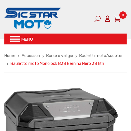
0
MENU
Home
Accessori
Borse e valigie
Bauletti moto/scooter
Bauletto moto Monolock B38 Bernina Nero 38 litri