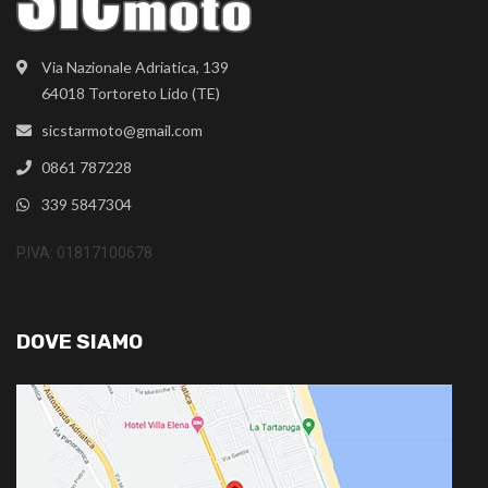
Via Nazionale Adriatica, 139
64018 Tortoreto Lido (TE)
sicstarmoto@gmail.com
0861 787228
339 5847304
P.IVA: 01817100678
DOVE SIAMO