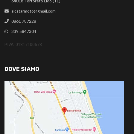
64018 Tortoreto Lido (TE)
sicstarmoto@gmail.com
0861 787228
339 5847304
P.IVA: 01817100678
DOVE SIAMO