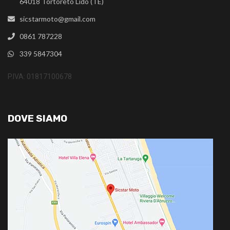
64018 Tortoreto Lido (TE)
sicstarmoto@gmail.com
0861 787228
339 5847304
P.IVA: 01817100678
DOVE SIAMO