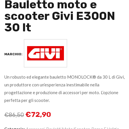
Bauletto moto e
scooter Givi E300N
30 lt
MARCHIO:
Un robusto ed elegante bauletto MONOLOCK® da 30 L di Givi,
un produttore con un’esperienza inestimabile nella
progettazione e produzione di accessori per moto. L’opzione
perfetta per gli scooter.
€
72,90
€
86,50
Categorie:
Accessori
,
Bauletti Moto/scooter
,
Borse E Valigie