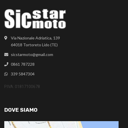
Via Nazionale Adriatica, 139
64018 Tortoreto Lido (TE)
sicstarmoto@gmail.com
0861 787228
339 5847304
P.IVA: 01817100678
DOVE SIAMO