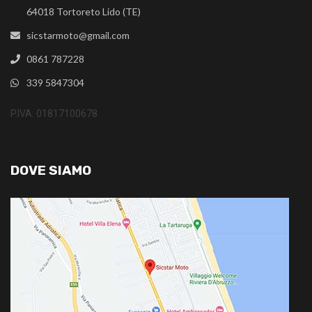
64018 Tortoreto Lido (TE)
sicstarmoto@gmail.com
0861 787228
339 5847304
P.IVA: 01817100678
DOVE SIAMO