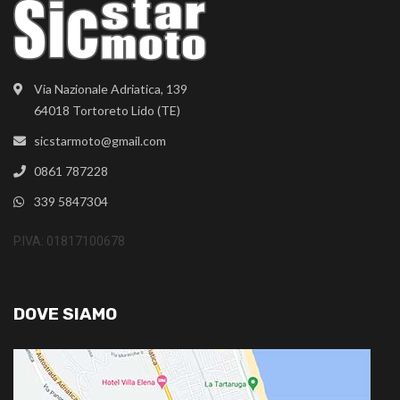
Via Nazionale Adriatica, 139
64018 Tortoreto Lido (TE)
sicstarmoto@gmail.com
0861 787228
339 5847304
P.IVA: 01817100678
DOVE SIAMO