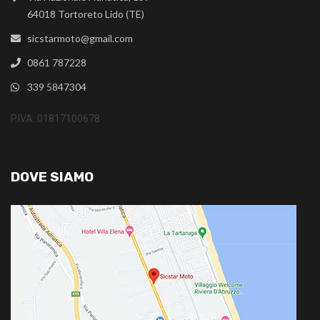
64018 Tortoreto Lido (TE)
sicstarmoto@gmail.com
0861 787228
339 5847304
P.IVA: 01817100678
DOVE SIAMO