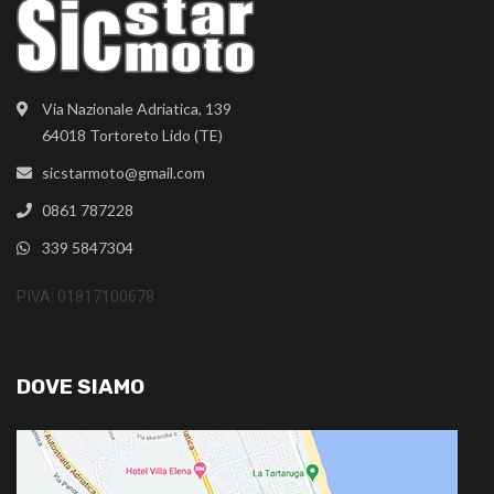
Via Nazionale Adriatica, 139
64018 Tortoreto Lido (TE)
sicstarmoto@gmail.com
0861 787228
339 5847304
P.IVA: 01817100678
DOVE SIAMO