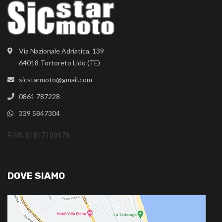
Via Nazionale Adriatica, 139
64018 Tortoreto Lido (TE)
sicstarmoto@gmail.com
0861 787228
339 5847304
P.IVA: 01817100678
DOVE SIAMO